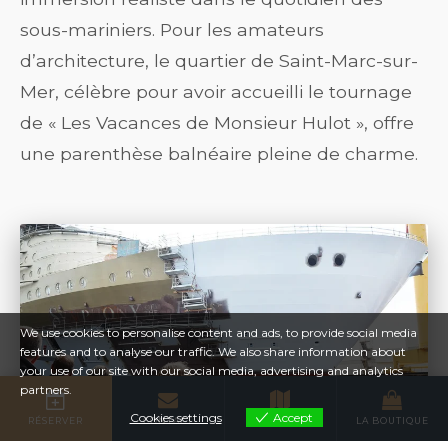
sous-mariniers. Pour les amateurs
d’architecture, le quartier de Saint-Marc-sur-
Mer, célèbre pour avoir accueilli le tournage
de « Les Vacances de Monsieur Hulot », offre
une parenthèse balnéaire pleine de charme.
We use cookies to personalise content and ads, to provide social media
features and to analyse our traffic. We also share information about
your use of our site with our social media, advertising and analytics
partners.
Cookies settings
Accept
RÉSERVER
CONTACT
PLAN
LA BOUTIQUE
Cookies settings